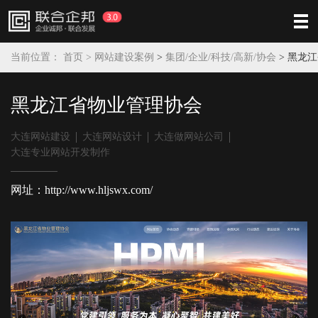
当前位置：
首页 >
网站建设案例
>
集团/企业/科技/高新/协会
>
黑龙江
黑龙江省物业管理协会
大连网站建设
大连网站设计
大连做网站公司
大连专业网站开发制作
网址：
http://www.hljswx.com/