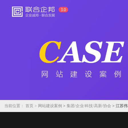
当前位置：
首页 >
网站建设案例
>
集团/企业/科技/高新/协会
>
江苏伟