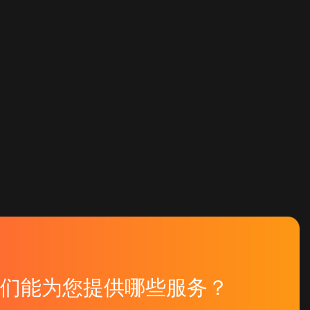
我们能为您提供哪些服务？