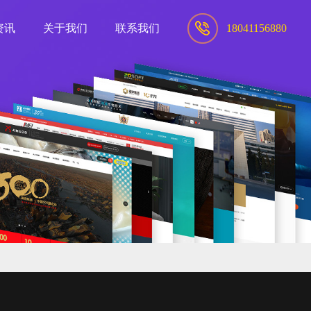
资讯
关于我们
联系我们
18041156880