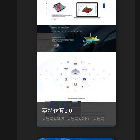
英特仿真2.0
大连网站建设 | 大连网站制作 | 大连网站设计 | 大连网站开发 | 大连做网站公司 | 大连专业网站开发制作