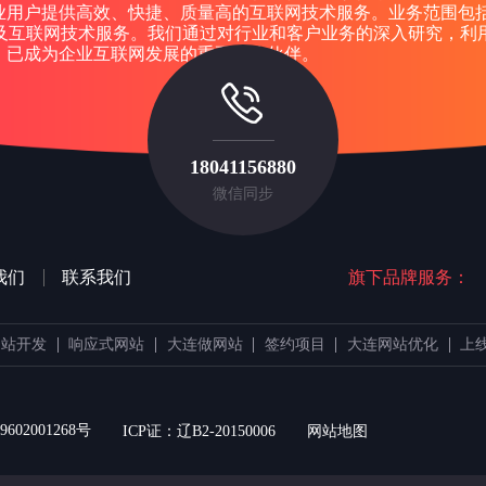
业用户提供高效、快捷、质量高的互联网技术服务。业务范围包
、云主机及互联网技术服务。我们通过对行业和客户业务的深入研究
，已成为企业互联网发展的重要合作伙伴。
18041156880
微信同步
旗下品牌服务：
我们
联系我们
网站开发
响应式网站
大连做网站
签约项目
大连网站优化
上
602001268号
ICP证：辽B2-20150006
网站地图