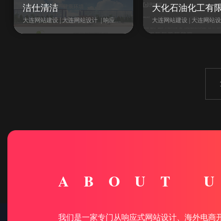
洁仕清洁
大化石油化工有
大连网站建设 | 大连网站设计 | 响应式网站
ABOUT 
我们是一家专门从响应式网站设计、海外电商