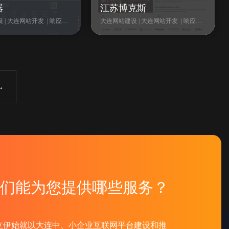
器
江苏博克斯
大连网站建设 | 大连网站开发 | 响应式网站
大连网站建设 | 大连网站开发 | 响应式网站
→
我们能为您提供哪些服务？
立伊始就以大连中、小企业互联网平台建设和推