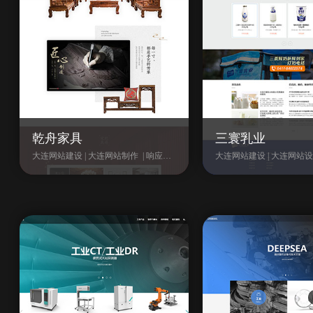
乾舟家具
三寰乳业
大连网站建设 | 大连网站制作 | 响应式网站