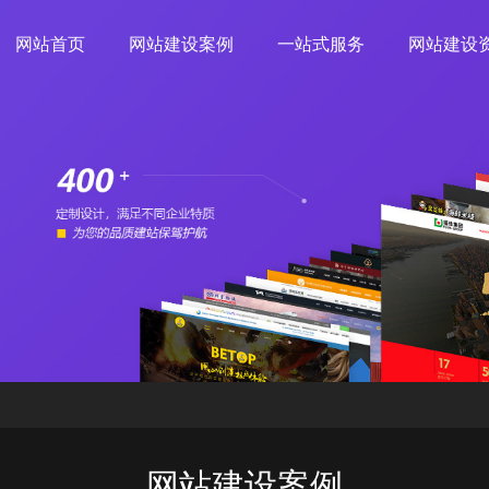
网站首页
网站建设案例
一站式服务
网站建设
网站建设案例