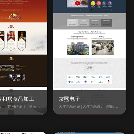
谦和居食品加工
京熙电子
大连网站建设 | 大连网站设计 | 响应式网站
大连网站建设 | 大连网站设计 | 响应式网站