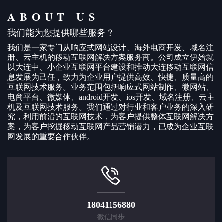
ABOUT US
我们能为您提供哪些服务？
我们是一家专门从响应式网站设计、海外电商开发、域名注
册、云主机的移动互联网解决方案服务商。公司成立伊始就
以大连中、小企业互联网平台建设和推动大连移动互联网信
息发展为己任，致力为企业用户提供高效、快捷、质量高的
互联网技术服务。业务范围包括响应式网站制作、微网站、
电商平台、微媒体、android开发、ios开发、域名注册、云主
机及互联网技术服务。我们通过对行业和客户业务的深入研
究，利用前沿的互联网技术，为客户提供整体互联网解决方
案，为客户挖掘移动互联网产品营销潜力，已成为企业互联
网发展的重要合作伙伴。
18041156880
微信同步