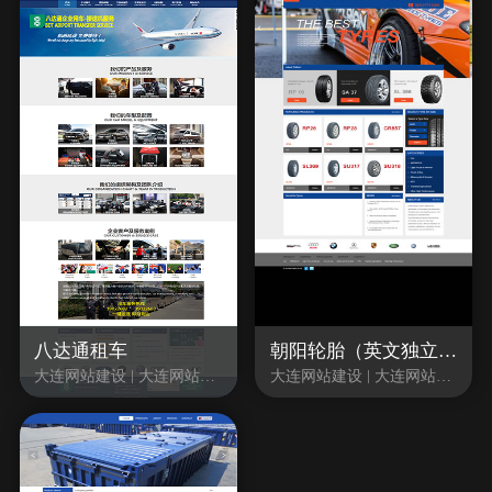
八达通租车
朝阳轮胎（英文独立站）
大连网站建设 | 大连网站设计 | 大连做网站
大连网站建设 | 大连网站制作 | 大连网站设计 | 大连网站开发 | 响应式网站 | 大连做网站