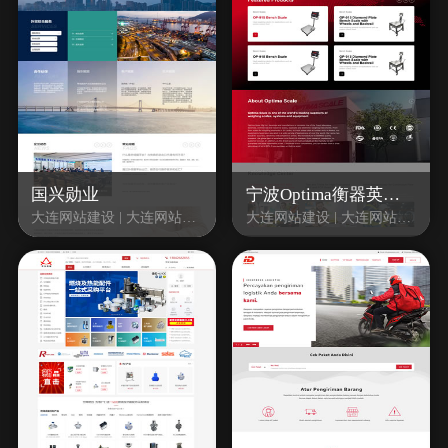
国兴勋业
宁波Optima衡器英文独立站
大连网站建设 | 大连网站制作 | 大连网站设计 | 大连网站开发 | 大连做网站公司 | 大连专业网站开发制作
大连网站建设 | 大连网站设计 | 大连做网站公司 | 大连专业网站开发制作