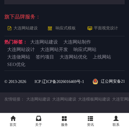
旗下品牌服务：
大连网站建设
响应式模板
平面视觉设计
热门标签：
大连网站建设
大连网站制作
大连网站设计
大连网站开发
响应式网站
大连做网站
签约项目
大连网站优化
上线网站
SEO优化
辽公网安备21029
© 2013-
2026
ICP:辽ICP备2026016469号-1
友情链接：
大连网站建设
大连网站建设
大连模板网站建设
大连官网
首页
关于
服务
资讯
联系