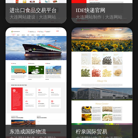
进出口食品交易平台
IDE快递官网
大连网站建设 | 大连网站制作 | 大连网站开发
大连网站制作 | 大连网站开发 | 大连做网站
东浩成国际物流
柠泉国际贸易