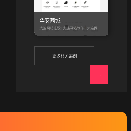
华安商城
大连网站建设 | 大连网站制作 | 大连网站设计 | 大连网站开发 | 响应式网站 | 大连做网站公司 | 大连专业网站开发制作 | 上线网站
更多相关案例
→