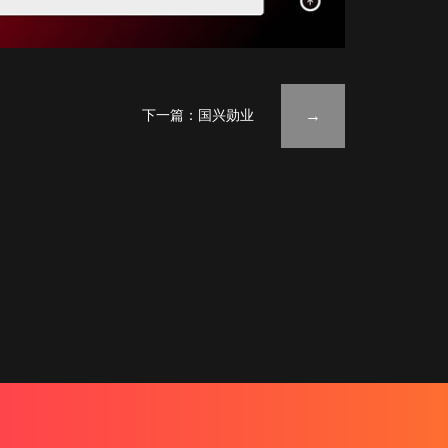
→
下一篇：国兴勋业