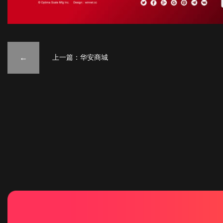
←
上一篇：华安商城