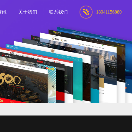
资讯
关于我们
联系我们
18041156880