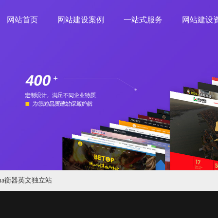
网站首页
网站建设案例
一站式服务
网站建设
ima衡器英文独立站