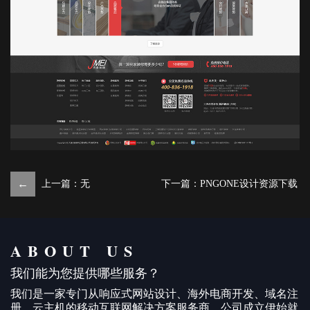
←
上一篇：无
下一篇：PNGONE设计资源下载
ABOUT US
我们能为您提供哪些服务？
我们是一家专门从响应式网站设计、海外电商开发、域名注
册、云主机的移动互联网解决方案服务商。公司成立伊始就