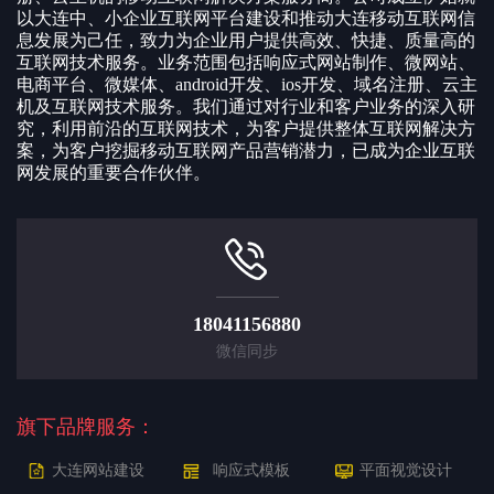
以大连中、小企业互联网平台建设和推动大连移动互联网信
息发展为己任，致力为企业用户提供高效、快捷、质量高的
互联网技术服务。业务范围包括响应式网站制作、微网站、
电商平台、微媒体、android开发、ios开发、域名注册、云主
机及互联网技术服务。我们通过对行业和客户业务的深入研
究，利用前沿的互联网技术，为客户提供整体互联网解决方
案，为客户挖掘移动互联网产品营销潜力，已成为企业互联
网发展的重要合作伙伴。
18041156880
微信同步
旗下品牌服务：
大连网站建设
响应式模板
平面视觉设计