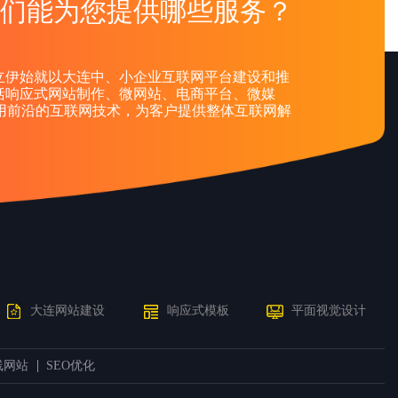
我们能为您提供哪些服务？
立伊始就以大连中、小企业互联网平台建设和推
括响应式网站制作、微网站、电商平台、微媒
，利用前沿的互联网技术，为客户提供整体互联网解
大连网站建设
响应式模板
平面视觉设计
线网站
SEO优化