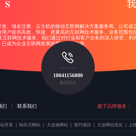
US
开发、域名注册、云主机的移动互联网解决方案服务商。公司成
业用户提供高效、快捷、质量高的互联网技术服务。业务范围包
、云主机及互联网技术服务。我们通过对行业和客户业务的深入研究
，已成为企业互联网发展的重要合作伙伴。
18041156880
微信同步
旗下品牌服务：
我们
联系我们
网站开发
响应式网站
大连做网站
签约项目
大连网站优化
上