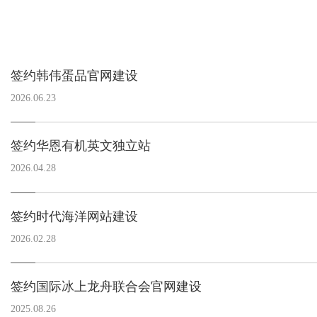
签约韩伟蛋品官网建设
2026.06.23
签约华恩有机英文独立站
2026.04.28
签约时代海洋网站建设
2026.02.28
签约国际冰上龙舟联合会官网建设
2025.08.26