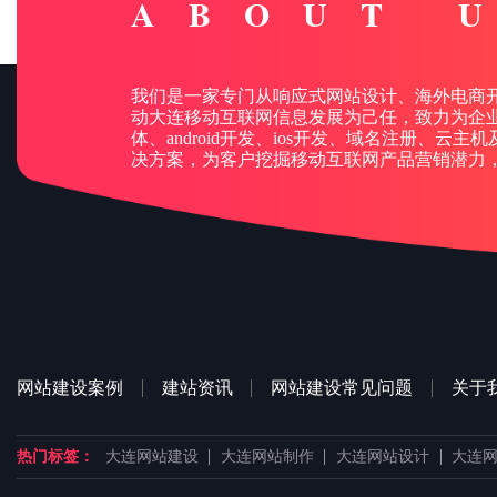
ABOUT 
我们是一家专门从响应式网站设计、海外电商
动大连移动互联网信息发展为己任，致力为企
体、android开发、ios开发、域名注册
决方案，为客户挖掘移动互联网产品营销潜力
网站建设案例
建站资讯
网站建设常见问题
关于
热门标签：
大连网站建设
大连网站制作
大连网站设计
大连